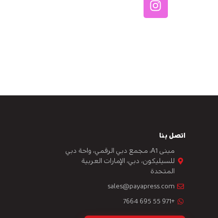
اتصل بنا
مبنى A1، مجمع دبي الرقمي، واحة دبي
للسيليكون، دبي، الإمارات العربية
المتحدة
sales@payapress.com
+971 55 695 7664