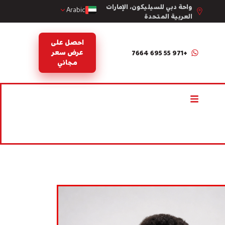
واحة دبي للسيليكون، الإمارات
Arabic
العربية المتحدة
احصل على
عرض سعر
+971 55 695 7664
مجاني