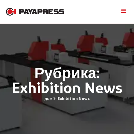
Рубрика:
Exhibition News
дом
⪢
Exhibition News