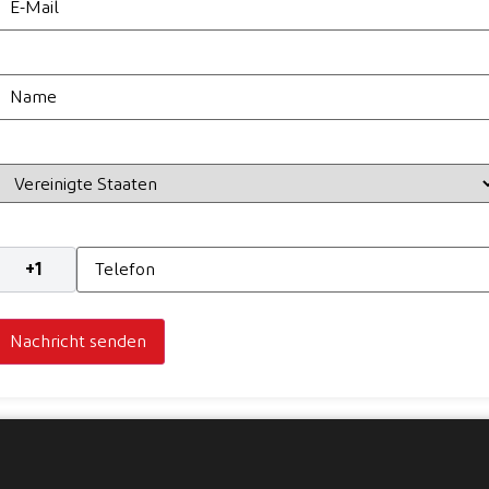
ail
Name
and
elefon
*