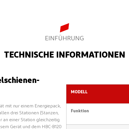
EINFÜHRUNG
TECHNISCHE INFORMATIONEN
lschienen-
MODELL
ät mit nur einem Energiepack,
Funktion
llen drei Stationen (Stanzen,
 an einer Station gleichzeitig
iesem Gerät und dem HBC-B120