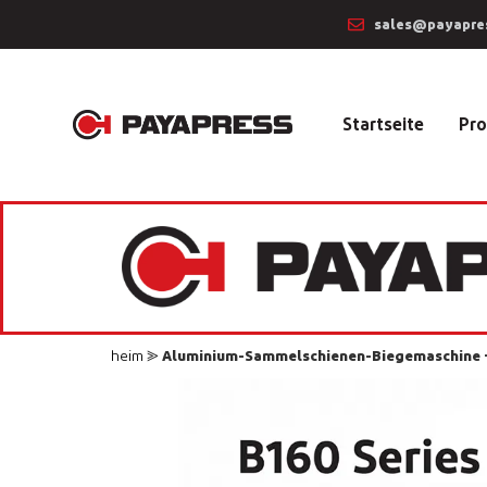
sales@payapre
Startseite
Pro
heim
⪢
Aluminium-Sammelschienen-Biegemaschine —