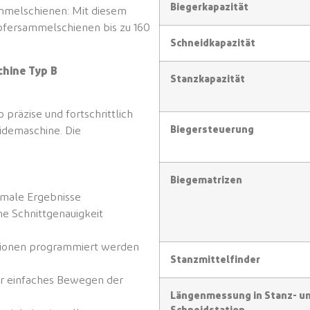
Biegerkapazität
ammelschienen: Mit diesem
pfersammelschienen bis zu 160
Schneidkapazität
hine Typ B
Stanzkapazität
 präzise und fortschrittlich
Biegersteuerung
demaschine. Die
Biegematrizen
imale Ergebnisse
e Schnittgenauigkeit
itionen programmiert werden
Stanzmittelfinder
für einfaches Bewegen der
Längenmessung in Stanz- u