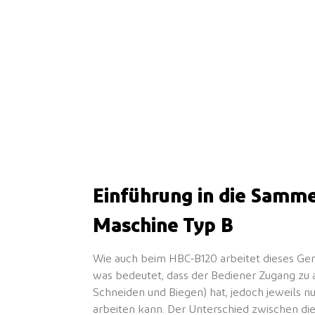
Einführung in die Samme
Maschine Typ B
Wie auch beim HBC-B120 arbeitet dieses Ger
was bedeutet, dass der Bediener Zugang zu a
Schneiden und Biegen) hat, jedoch jeweils nur
arbeiten kann. Der Unterschied zwischen d