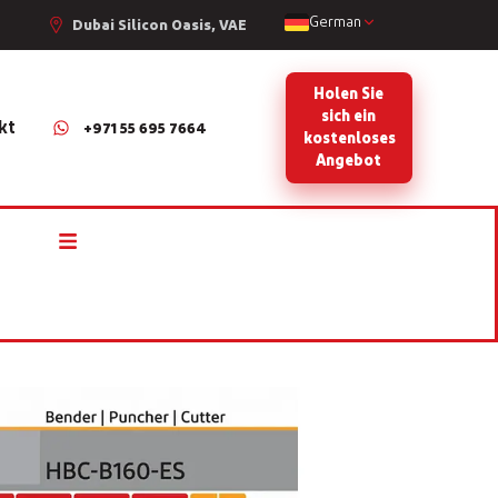
German
Dubai Silicon Oasis, VAE
Holen Sie
sich ein
kt
+971 55 695 7664
kostenloses
Angebot