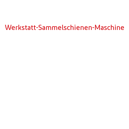
che Sammelschienen-Bie
Werkstatt-Sammelschienen-Maschine
 Einführung in die Stanz- und Schneidemas
k, was bedeutet, dass der Bediener Zugang zu allen drei Statio
iten kann. Der Unterschied zwischen diesem Gerät und dem HBC-B
diener Aluminium- und Kupfersammelschienen bis zu 160 × 15 