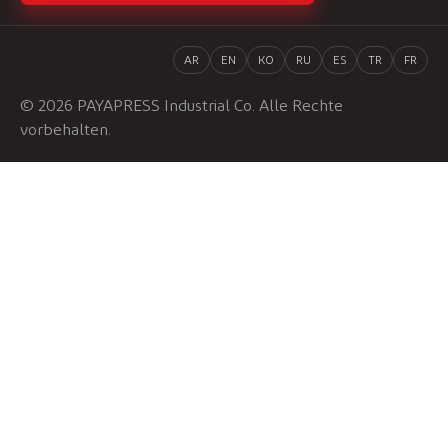
AR
EN
KO
RU
ES
TR
FR
© 2026 PAYAPRESS Industrial Co. Alle Rechte
vorbehalten.