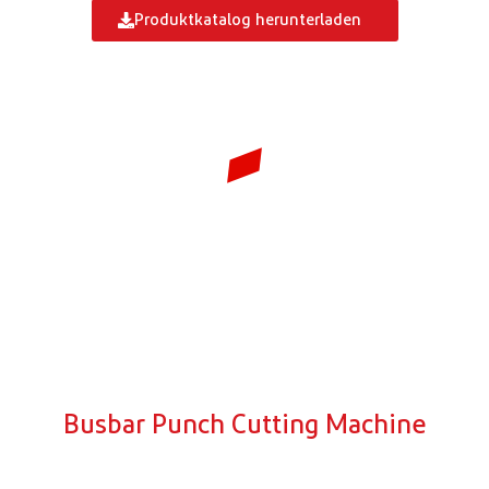
Produktkatalog herunterladen
Model: HBC-CP120
ES/EH
Busbar Cutting Machine
&
Busbar Punching
Machine
Busbar Punch Cutting Machine
Copper Punching and Copper Cutting
Machine