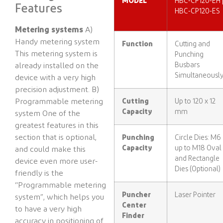
MODEL
HBC-CP120-EH 
Features
HBC-CP120-ES
Metering systems
A)
Handy metering system
Function
Cutting and
This metering system is
Punching
Busbars
already installed on the
Simultaneousl
device with a very high
precision adjustment. B)
Programmable metering
Cutting
Up to 120 x 12
Capacity
mm
system One of the
greatest features in this
section that is optional,
Punching
Circle Dies: M6
Capacity
up to M18 Oval
and could make this
and Rectangle
device even more user-
Dies (Optional)
friendly is the
“Programmable metering
Puncher
Laser Pointer
system”, which helps you
Center
to have a very high
Finder
accuracy in positioning of