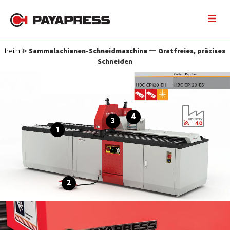
heim
⪢
Sammelschienen-Schneidmaschine — Gratfreies, präzises
Schneiden
4
3
1
2