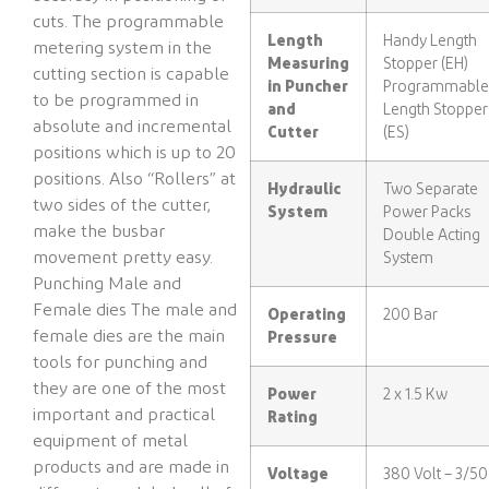
cuts. The programmable
Length
Handy Length
metering system in the
Measuring
Stopper (EH)
cutting section is capable
in Puncher
Programmabl
to be programmed in
and
Length Stopper
absolute and incremental
Cutter
(ES)
positions which is up to 20
positions.
Also “Rollers” at
Hydraulic
Two Separate
two sides of the cutter,
System
Power Packs
make the busbar
Double Acting
movement pretty easy.
System
Punching Male and
Female dies The male and
Operating
200 Bar
female dies are the main
Pressure
tools for punching and
they are one of the most
Power
2 x 1.5 Kw
important and practical
Rating
equipment of metal
products and are made in
Voltage
380 Volt – 3/50