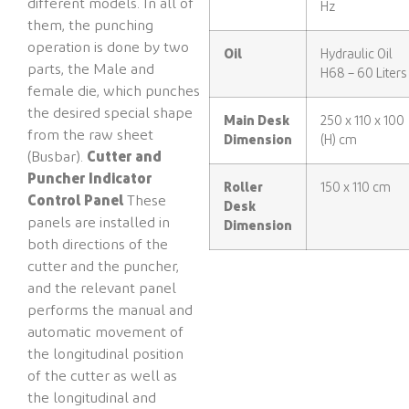
different models. In all of
Hz
them, the punching
operation is done by two
Oil
Hydraulic Oil
parts, the Male and
H68 – 60 Liters
female die, which punches
the desired special shape
Main Desk
250 x 110 x 100
from the raw sheet
Dimension
(H) cm
(Busbar).
Cutter and
Puncher Indicator
Roller
150 x 110 cm
Control Panel
These
Desk
panels are installed in
Dimension
both directions of the
cutter and the puncher,
and the relevant panel
performs the manual and
automatic movement of
the longitudinal position
of the cutter as well as
the longitudinal and