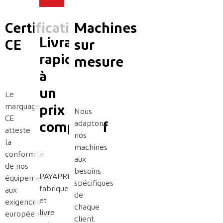
Certification
Machines
Livraison
CE
sur
rapide
mesure
à
un
Le
marquage
prix
Nous
CE
adaptons
compétitif
atteste
nos
la
machines
conformité
aux
de nos
besoins
PAYAPRESS
équipements
spécifiques
fabrique
aux
de
et
exigences
chaque
livre
européennes.
client.