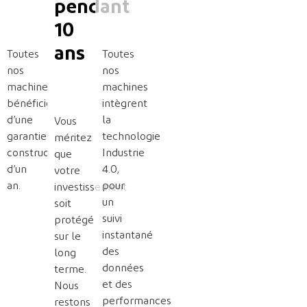
NOTRE
pendant
10
FORCE
ans
Toutes
Toutes
nos
nos
machines
machines
bénéficient
intègrent
d’une
la
Vous
garantie
technologie
méritez
constructeur
Industrie
que
d’un
4.0,
votre
an.
pour
investissement
un
soit
suivi
protégé
instantané
sur le
des
long
données
terme.
et des
Nous
performances
restons