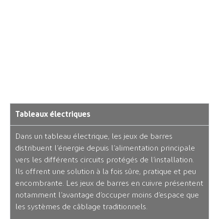
L’INDUSTRIE
ÉLECTRIQUE
Tableaux électriques
Dans un tableau électrique, les jeux de barres
distribuent l’énergie depuis l’alimentation principale
vers les différents circuits protégés de l’installation.
Ils offrent une solution à la fois sûre, pratique et peu
encombrante. Les jeux de barres en cuivre présentent
notamment l’avantage d’occuper moins d’espace que
les systèmes de câblage traditionnels.