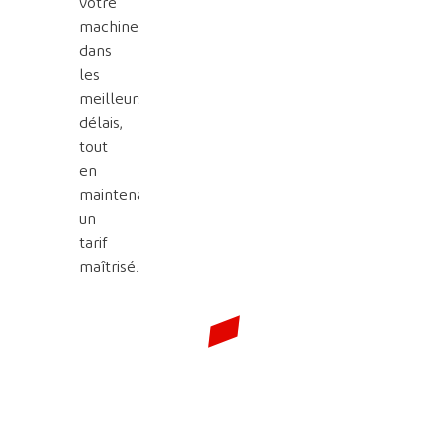
votre
machine
dans
les
meilleurs
délais,
tout
en
maintenant
un
tarif
maîtrisé.
DES SOLUTIONS DE
POUR
RÉFÉRENCE