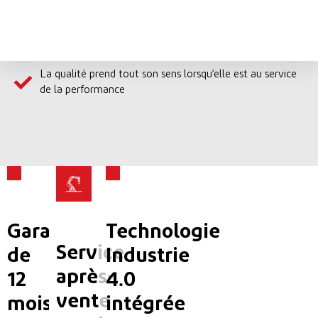
La qualité prend tout son sens lorsqu’elle est au service
de la performance
CE
Garantie
Technologie
QUI
Service
de
Industrie
après-
12
4.0
FAIT
vente
mois
intégrée