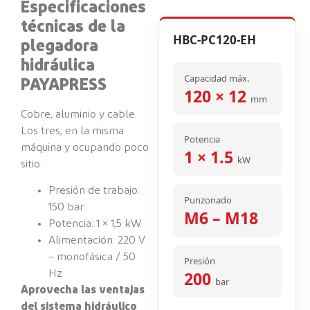
Especificaciones
técnicas de la
HBC-PC120-EH
plegadora
hidráulica
Capacidad máx.
PAYAPRESS
120 × 12
mm
Cobre, aluminio y cable.
Los tres, en la misma
Potencia
máquina y ocupando poco
1 × 1.5
kW
sitio.
Presión de trabajo:
Punzonado
150 bar
M6 – M18
Potencia: 1 × 1,5 kW
Alimentación: 220 V
– monofásica / 50
Presión
200
Hz
bar
Aprovecha las ventajas
del sistema hidráulico