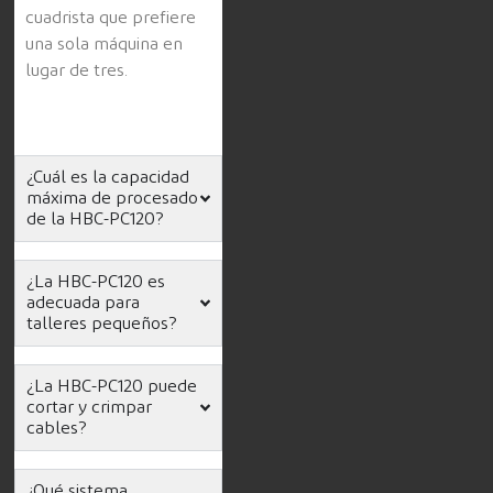
cuadrista que prefiere
una sola máquina en
lugar de tres.
¿Cuál es la capacidad
máxima de procesado
de la HBC-PC120?
¿La HBC-PC120 es
adecuada para
talleres pequeños?
¿La HBC-PC120 puede
cortar y crimpar
cables?
¿Qué sistema