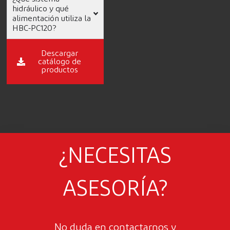
hidráulico y qué
alimentación utiliza la
HBC-PC120?
Descargar
catálogo de
productos
¿NECESITAS
ASESORÍA?
No duda en contactarnos y