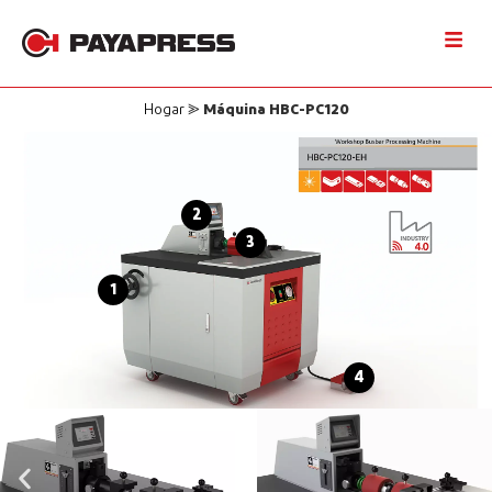
Hogar
⪢
Máquina HBC-PC120
2
3
1
4