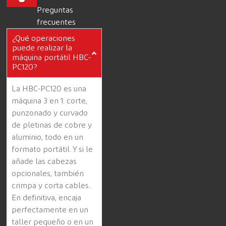
Preguntas
frecuentes
¿Qué operaciones
puede realizar la
máquina portátil HBC-
PC120?
La HBC-PC120 es una
máquina 3 en 1: corte,
punzonado y curvado
de pletinas de cobre y
aluminio, todo en un
formato portátil. Y si le
añade las cabezas
opcionales, también
crimpa y corta cables.
En definitiva, encaja
perfectamente en un
taller pequeño o en un