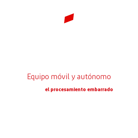
Modelo: HBC-PC120
Dobladora hidráulica de
barras colectoras
Equipo móvil y autónomo
La portátil de taller es de los modelos que más salen de
nuestra gama para
el procesamiento embarrado
. El
motivo es sencillo: cabe donde otras no caben.
Punzonar, cortar y plegar pletina de cobre y aluminio. Las
tres operaciones de siempre, en un solo equipo y a un
precio que no obliga a replantear el presupuesto. Sobre el
papel es una 3 en 1 para embarrados. En la práctica, es la